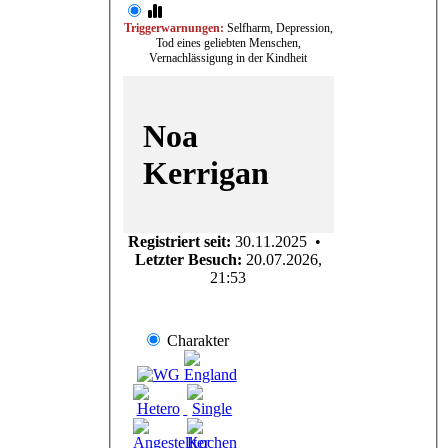
Teamabschied
haben wir
Triggerwarnungen:
Selfharm, Depression,
Tod eines geliebten Menschen,
einen
Vernachlässigung in der Kindheit
freudigen
Wiedereinstieg
zu feiern.
01.06.26 ›
Noa
Der
Zeitsprung
Kerrigan
ist da: wir
verabschieden
den Februar
und
Registriert seit:
30.11.2025 •
gewinnen
Letzter Besuch:
20.07.2026,
dafür den
21:53
Mai 2023.
16.01.26 ›
Wir gehen
auf euer
Charakter
Feedback
ein und
bringen
ebenso
kleine
Änderungen