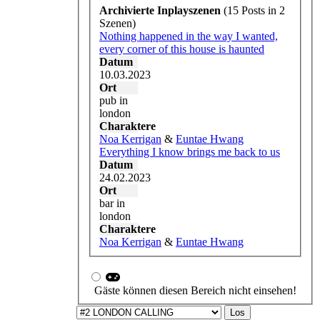
aber schwer
du irgendwie
Archivierte Inplayszenen
(15 Posts in 2
irgendein
gar keine
Szenen)
licht am ende
wahl. den
Nothing happened in the way I wanted,
des tunnels
richtigen
every corner of this house is haunted
zu sehen.
grund
Datum
dein leben
kennen
10.03.2023
fühlt sich im
allerdings
Ort
augenblick
nicht viele,
pub in
wie eine
weil es dir
london
einzige
einfach
Charaktere
niederlage
unangenehm
Noa Kerrigan
&
Euntae Hwang
an, weshalb
ist es nicht
Everything I know brings me back to us
es keine
geschafft zu
Datum
große
haben. zwar
24.02.2023
ablenkung ist
muss man
Ort
als
mit
22
bar in
trauzeugin
jahren
london
die hochzeit
vermutlich
Charaktere
deiner besten
noch nicht
Noa Kerrigan
&
Euntae Hwang
freundin eng
alle seine
mitzuplanen.
lebensträume
erst recht
erfüllt haben,
nicht, wenn
Gäste können diesen Bereich nicht einsehen!
aber du hast
man selber
eben auch
single
ist und
nicht damit