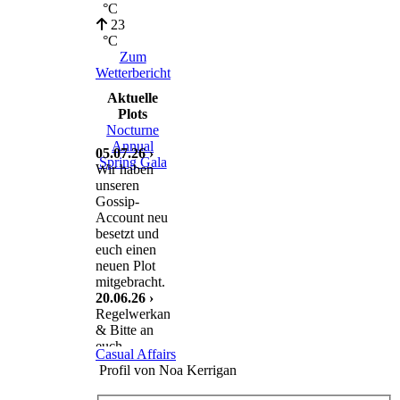
°C
23
°C
Zum
Wetterbericht
Aktuelle
Plots
Nocturne
Annual
05.07.26 ›
Spring Gala
Wir haben
unseren
Gossip-
Account neu
besetzt und
euch einen
neuen Plot
mitgebracht.
20.06.26 ›
Regelwerkanpassung
& Bitte an
euch
Casual Affairs
11.06.26 ›
Profil von Noa Kerrigan
Nach einem
traurigen