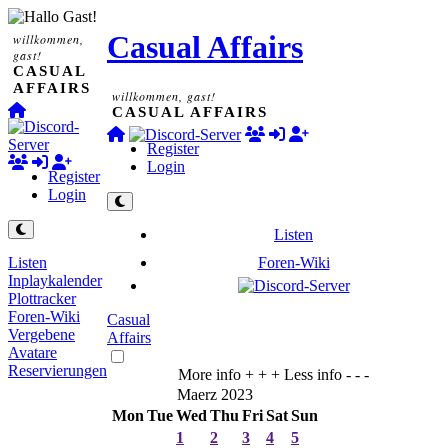
Casual Affairs
willkommen,
gast!
CASUAL
AFFAIRS
willkommen, gast!
CASUAL AFFAIRS
Register
Login
Register
Login
Listen
Foren-Wiki
Listen
Inplaykalender
Plottracker
Foren-Wiki
Casual
Vergebene
Affairs
Avatare
Reservierungen
More info + + +
Less info - - -
Maerz 2023
Mon
Tue
Wed
Thu
Fri
Sat
Sun
1
2
3
4
5