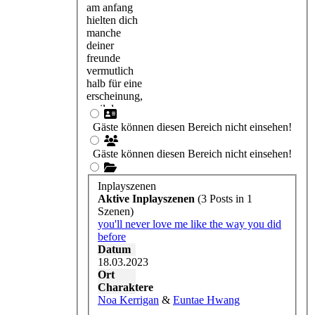
lebensträume
am anfang
erfüllt haben,
hielten dich
aber du hast
manche
eben auch
deiner
nicht damit
freunde
gerechnet
vermutlich
nun als
halb für eine
verkäuferin
erscheinung,
bei tesco
weil du
tätig zu sein.
niemanden
Gäste können diesen Bereich nicht einsehen!
da man ohne
gesagt hast,
job jedoch
dass du
Gäste können diesen Bereich nicht einsehen!
kein geld hat
zurück nach
und ohne
london
geld keine
kommen
Inplayszenen
miete zahlen
wirst.
Aktive Inplayszenen
(3 Posts in 1
kann, ist es
nachdem du
Szenen)
alle mal
aber in
you'll never love me like the way you did
besser als
deinem
before
nichts. es ist
ersten job
Datum
ja nicht für
nach dem
18.03.2023
immer
studium in
Ort
(hoffentlich).
amerika
Charaktere
momentan
gescheitert
Noa Kerrigan
&
Euntae Hwang
fällt es dir
bist, hattest