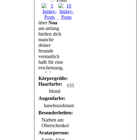
Posts
03.09.25 ›
Forenplot
„Nocturne“:
Studierende
über
Noa
&
am anfang
Feierwütige
hielten dich
sind herzlich
manche
auf die Party
deiner
eingeladen
freunde
vermutlich
halb für eine
erscheinung,
weil du
Körpergröße:
niemanden
Haarfarbe:
gesagt hast,
155
dass du
blond
zurück nach
Augenfarbe:
london
haselnussbraun
kommen
wirst.
Besonderheiten:
nachdem du
Narben am
aber in
Oberschenkel
deinem
Avatarperson:
ersten job
Emily Alyn