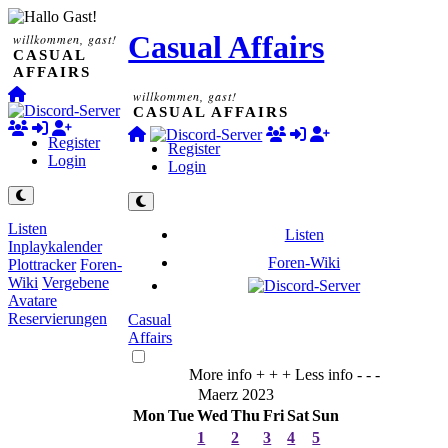
Casual Affairs
willkommen, gast!
CASUAL
AFFAIRS
willkommen, gast!
CASUAL AFFAIRS
Register
Register
Login
Login
Listen
Listen
Inplaykalender
Foren-Wiki
Plottracker
Foren-
Wiki
Vergebene
Avatare
Reservierungen
Casual
Affairs
More info + + +
Less info - - -
Maerz 2023
Mon
Tue
Wed
Thu
Fri
Sat
Sun
1
2
3
4
5