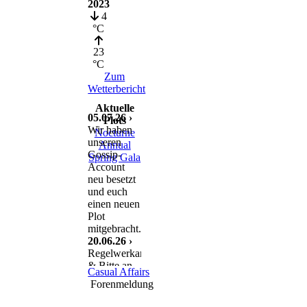
2023
4
°C
23
°C
Zum
Wetterbericht
Aktuelle
05.07.26 ›
Plots
Wir haben
Nocturne
unseren
Annual
Gossip-
Spring Gala
Account
neu besetzt
und euch
einen neuen
Plot
mitgebracht.
20.06.26 ›
Regelwerkanpassung
& Bitte an
Casual Affairs
euch
Forenmeldung
11.06.26 ›
Nach einem