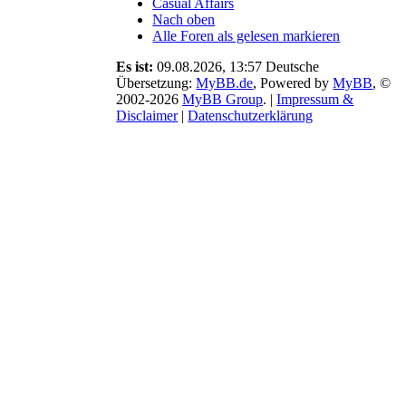
Casual Affairs
Änderungen
Nach oben
zu den
Alle Foren als gelesen markieren
Archivierungen
und Credits
Es ist:
09.08.2026, 13:57
Deutsche
mit. Ebenso
Übersetzung:
MyBB.de
, Powered by
MyBB
, ©
ist der
2002-2026
MyBB Group
.
|
Impressum &
Aufnahmestopp
Disclaimer
|
Datenschutzerklärung
beendet und
es gibt
Neuigkeiten
zu einem
Zeitsprung.
07.12.25 ›
Neues
Design,
Regelanpassungen
und viele
kleine
Überraschungen.
Schaut
einfach bei
den News
vorbei, wir
haben
einiges