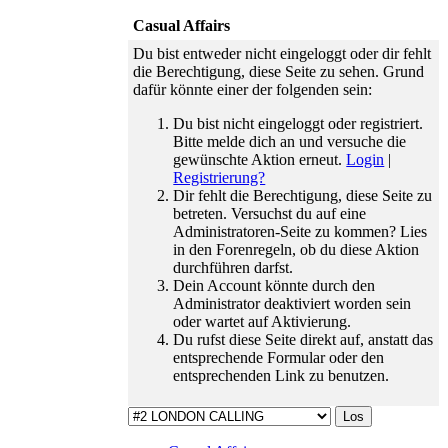
traurigen
Casual Affairs
Teamabschied
haben wir
Du bist entweder nicht eingeloggt oder dir fehlt
einen
die Berechtigung, diese Seite zu sehen. Grund
freudigen
dafür könnte einer der folgenden sein:
Wiedereinstieg
zu feiern.
Du bist nicht eingeloggt oder registriert.
01.06.26 ›
Bitte melde dich an und versuche die
Der
gewünschte Aktion erneut.
Login
|
Zeitsprung
Registrierung?
ist da: wir
Dir fehlt die Berechtigung, diese Seite zu
verabschieden
betreten. Versuchst du auf eine
den Februar
Administratoren-Seite zu kommen? Lies
und
in den Forenregeln, ob du diese Aktion
gewinnen
durchführen darfst.
dafür den
Dein Account könnte durch den
Mai 2023.
Administrator deaktiviert worden sein
16.01.26 ›
oder wartet auf Aktivierung.
Wir gehen
Du rufst diese Seite direkt auf, anstatt das
auf euer
entsprechende Formular oder den
Feedback
entsprechenden Link zu benutzen.
ein und
bringen
ebenso
kleine