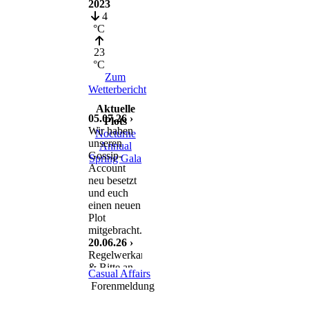
2023
4
°C
23
°C
Zum
Wetterbericht
Aktuelle
05.07.26 ›
Plots
Wir haben
Nocturne
unseren
Annual
Gossip-
Spring Gala
Account
neu besetzt
und euch
einen neuen
Plot
mitgebracht.
20.06.26 ›
Regelwerkanpassung
& Bitte an
Casual Affairs
euch
Forenmeldung
11.06.26 ›
Nach einem