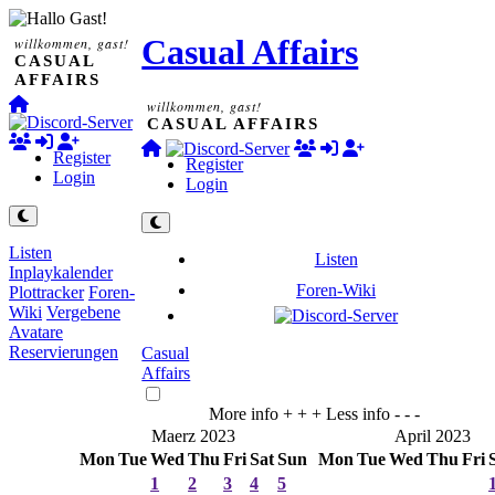
Casual Affairs
willkommen, gast!
CASUAL
AFFAIRS
willkommen, gast!
CASUAL AFFAIRS
Register
Register
Login
Login
Listen
Listen
Inplaykalender
Foren-Wiki
Plottracker
Foren-
Wiki
Vergebene
Avatare
Reservierungen
Casual
Affairs
More info + + +
Less info - - -
Maerz 2023
April 2023
Mon
Tue
Wed
Thu
Fri
Sat
Sun
Mon
Tue
Wed
Thu
Fri
1
2
3
4
5