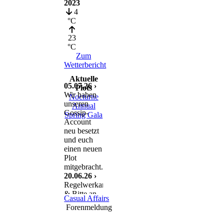
2023
4
°C
23
°C
Zum
Wetterbericht
Aktuelle
05.07.26 ›
Plots
Wir haben
Nocturne
unseren
Annual
Gossip-
Spring Gala
Account
neu besetzt
und euch
einen neuen
Plot
mitgebracht.
20.06.26 ›
Regelwerkanpassung
& Bitte an
Casual Affairs
euch
Forenmeldung
11.06.26 ›
Nach einem