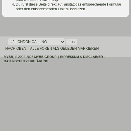
Du rufst diese Seite direkt auf, anstatt das entsprechende Formular
oder den entsprechenden Link zu benutzen.
NACH OBEN
ALLE FOREN ALS GELESEN MARKIEREN
MYBB
, © 2002-2026
MYBB GROUP
.
|
IMPRESSUM & DISCLAIMER
|
DATENSCHUTZERKLÄRUNG