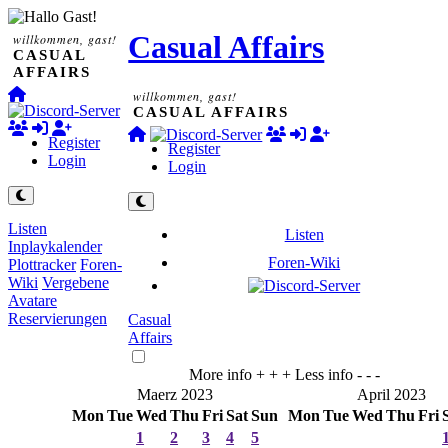
Casual Affairs
willkommen, gast!
CASUAL
AFFAIRS
willkommen, gast!
CASUAL AFFAIRS
Register
Register
Login
Login
Listen
Listen
Inplaykalender
Foren-Wiki
Plottracker
Foren-
Wiki
Vergebene
Avatare
Reservierungen
Casual
Affairs
More info + + +
Less info - - -
Maerz 2023
April 2023
Mon
Tue
Wed
Thu
Fri
Sat
Sun
Mon
Tue
Wed
Thu
Fri
1
2
3
4
5