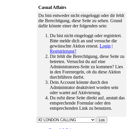
traurigen
Casual Affairs
Teamabschied
haben wir
Du bist entweder nicht eingeloggt oder dir fehlt
einen
die Berechtigung, diese Seite zu sehen. Grund
freudigen
dafür könnte einer der folgenden sein:
Wiedereinstieg
zu feiern.
Du bist nicht eingeloggt oder registriert.
01.06.26 ›
Bitte melde dich an und versuche die
Der
gewünschte Aktion erneut.
Login
|
Zeitsprung
Registrierung?
ist da: wir
Dir fehlt die Berechtigung, diese Seite zu
verabschieden
betreten. Versuchst du auf eine
den Februar
Administratoren-Seite zu kommen? Lies
und
in den Forenregeln, ob du diese Aktion
gewinnen
durchführen darfst.
dafür den
Dein Account könnte durch den
Mai 2023.
Administrator deaktiviert worden sein
16.01.26 ›
oder wartet auf Aktivierung.
Wir gehen
Du rufst diese Seite direkt auf, anstatt das
auf euer
entsprechende Formular oder den
Feedback
entsprechenden Link zu benutzen.
ein und
bringen
ebenso
kleine