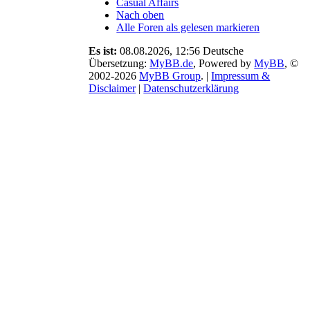
Casual Affairs
Änderungen
Nach oben
zu den
Alle Foren als gelesen markieren
Archivierungen
und Credits
Es ist:
08.08.2026, 12:56
Deutsche
mit. Ebenso
Übersetzung:
MyBB.de
, Powered by
MyBB
, ©
ist der
2002-2026
MyBB Group
.
|
Impressum &
Aufnahmestopp
Disclaimer
|
Datenschutzerklärung
beendet und
es gibt
Neuigkeiten
zu einem
Zeitsprung.
07.12.25 ›
Neues
Design,
Regelanpassungen
und viele
kleine
Überraschungen.
Schaut
einfach bei
den News
vorbei, wir
haben
einiges