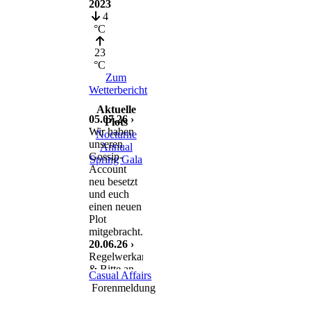
2023
4
°C
23
°C
Zum
Wetterbericht
Aktuelle
05.07.26 ›
Plots
Wir haben
Nocturne
unseren
Annual
Gossip-
Spring Gala
Account
neu besetzt
und euch
einen neuen
Plot
mitgebracht.
20.06.26 ›
Regelwerkanpassung
& Bitte an
Casual Affairs
euch
Forenmeldung
11.06.26 ›
Nach einem