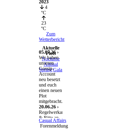
2023
4
°C
23
°C
Zum
Wetterbericht
Aktuelle
05.07.26 ›
Plots
Wir haben
Nocturne
unseren
Annual
Gossip-
Spring Gala
Account
neu besetzt
und euch
einen neuen
Plot
mitgebracht.
20.06.26 ›
Regelwerkanpassung
& Bitte an
Casual Affairs
euch
Forenmeldung
11.06.26 ›
Nach einem