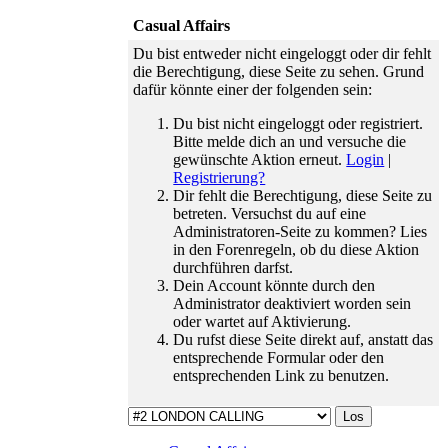
traurigen
Casual Affairs
Teamabschied
haben wir
Du bist entweder nicht eingeloggt oder dir fehlt
einen
die Berechtigung, diese Seite zu sehen. Grund
freudigen
dafür könnte einer der folgenden sein:
Wiedereinstieg
zu feiern.
Du bist nicht eingeloggt oder registriert.
01.06.26 ›
Bitte melde dich an und versuche die
Der
gewünschte Aktion erneut.
Login
|
Zeitsprung
Registrierung?
ist da: wir
Dir fehlt die Berechtigung, diese Seite zu
verabschieden
betreten. Versuchst du auf eine
den Februar
Administratoren-Seite zu kommen? Lies
und
in den Forenregeln, ob du diese Aktion
gewinnen
durchführen darfst.
dafür den
Dein Account könnte durch den
Mai 2023.
Administrator deaktiviert worden sein
16.01.26 ›
oder wartet auf Aktivierung.
Wir gehen
Du rufst diese Seite direkt auf, anstatt das
auf euer
entsprechende Formular oder den
Feedback
entsprechenden Link zu benutzen.
ein und
bringen
ebenso
kleine