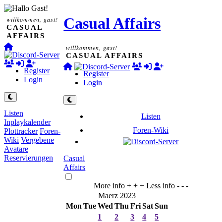
Casual Affairs
willkommen, gast!
CASUAL
AFFAIRS
willkommen, gast!
CASUAL AFFAIRS
Register
Register
Login
Login
Listen
Listen
Inplaykalender
Foren-Wiki
Plottracker
Foren-
Wiki
Vergebene
Avatare
Reservierungen
Casual
Affairs
More info + + +
Less info - - -
Maerz 2023
Mon
Tue
Wed
Thu
Fri
Sat
Sun
1
2
3
4
5