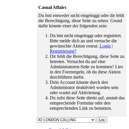
traurigen
Casual Affairs
Teamabschied
haben wir
Du bist entweder nicht eingeloggt oder dir fehlt
einen
die Berechtigung, diese Seite zu sehen. Grund
freudigen
dafür könnte einer der folgenden sein:
Wiedereinstieg
zu feiern.
Du bist nicht eingeloggt oder registriert.
01.06.26 ›
Bitte melde dich an und versuche die
Der
gewünschte Aktion erneut.
Login
|
Zeitsprung
Registrierung?
ist da: wir
Dir fehlt die Berechtigung, diese Seite zu
verabschieden
betreten. Versuchst du auf eine
den Februar
Administratoren-Seite zu kommen? Lies
und
in den Forenregeln, ob du diese Aktion
gewinnen
durchführen darfst.
dafür den
Dein Account könnte durch den
Mai 2023.
Administrator deaktiviert worden sein
16.01.26 ›
oder wartet auf Aktivierung.
Wir gehen
Du rufst diese Seite direkt auf, anstatt das
auf euer
entsprechende Formular oder den
Feedback
entsprechenden Link zu benutzen.
ein und
bringen
ebenso
kleine