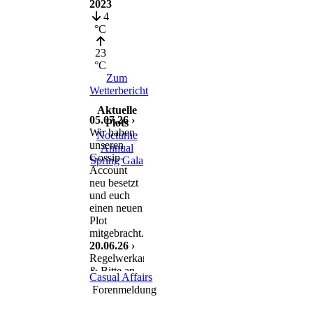
2023
4
°C
23
°C
Zum
Wetterbericht
Aktuelle
05.07.26 ›
Plots
Wir haben
Nocturne
unseren
Annual
Gossip-
Spring Gala
Account
neu besetzt
und euch
einen neuen
Plot
mitgebracht.
20.06.26 ›
Regelwerkanpassung
& Bitte an
Casual Affairs
euch
Forenmeldung
11.06.26 ›
Nach einem