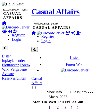
Casual Affairs
willkommen, gast!
CASUAL
AFFAIRS
willkommen, gast!
CASUAL AFFAIRS
Register
Register
Login
Login
Listen
Listen
Inplaykalender
Foren-Wiki
Plottracker
Foren-
Wiki
Vergebene
Avatare
Reservierungen
Casual
Affairs
More info + + +
Less info - - -
Maerz 2023
Mon
Tue
Wed
Thu
Fri
Sat
Sun
1
2
3
4
5