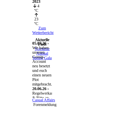
2023
4
°C
23
°C
Zum
Wetterbericht
Aktuelle
05.07.26 ›
Plots
Wir haben
Nocturne
unseren
Annual
Gossip-
Spring Gala
Account
neu besetzt
und euch
einen neuen
Plot
mitgebracht.
20.06.26 ›
Regelwerkanpassung
& Bitte an
Casual Affairs
euch
Forenmeldung
11.06.26 ›
Nach einem