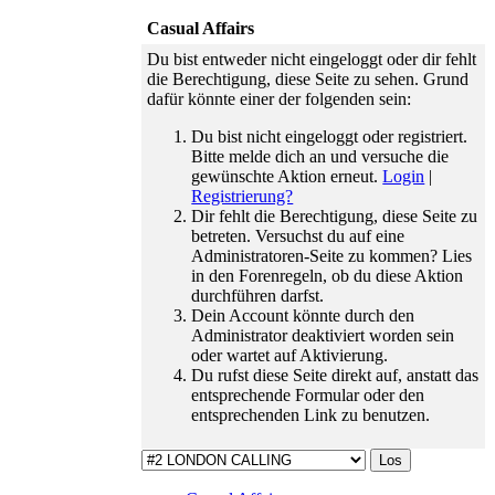
traurigen
Casual Affairs
Teamabschied
haben wir
Du bist entweder nicht eingeloggt oder dir fehlt
einen
die Berechtigung, diese Seite zu sehen. Grund
freudigen
dafür könnte einer der folgenden sein:
Wiedereinstieg
zu feiern.
Du bist nicht eingeloggt oder registriert.
01.06.26 ›
Bitte melde dich an und versuche die
Der
gewünschte Aktion erneut.
Login
|
Zeitsprung
Registrierung?
ist da: wir
Dir fehlt die Berechtigung, diese Seite zu
verabschieden
betreten. Versuchst du auf eine
den Februar
Administratoren-Seite zu kommen? Lies
und
in den Forenregeln, ob du diese Aktion
gewinnen
durchführen darfst.
dafür den
Dein Account könnte durch den
Mai 2023.
Administrator deaktiviert worden sein
16.01.26 ›
oder wartet auf Aktivierung.
Wir gehen
Du rufst diese Seite direkt auf, anstatt das
auf euer
entsprechende Formular oder den
Feedback
entsprechenden Link zu benutzen.
ein und
bringen
ebenso
kleine