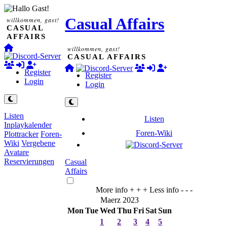
Casual Affairs
willkommen, gast!
CASUAL
AFFAIRS
willkommen, gast!
CASUAL AFFAIRS
Register
Register
Login
Login
Listen
Listen
Inplaykalender
Foren-Wiki
Plottracker
Foren-
Wiki
Vergebene
Avatare
Reservierungen
Casual
Affairs
More info + + +
Less info - - -
Maerz 2023
Mon
Tue
Wed
Thu
Fri
Sat
Sun
1
2
3
4
5