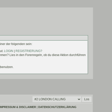
05.07.26 ›
Wir haben unseren Gossip-
Account neu besetzt und euch einen neuen
Plot mitgebracht.
20.06.26 ›
Regelwerkanpassung & Bitte an
euch
11.06.26 ›
Nach einem traurigen
Teamabschied haben wir einen freudigen
Wiedereinstieg zu feiern.
01.06.26 ›
Der Zeitsprung ist da: wir
iner der folgenden sein:
verabschieden den Februar und gewinnen
dafür den Mai 2023.
ut.
LOGIN
|
REGISTRIERUNG?
TEAMSEITE
16.01.26 ›
Wir gehen auf euer Feedback ein
kommen? Lies in den Forenregeln, ob du diese Aktion durchführen
und bringen ebenso kleine Änderungen zu
den Archivierungen und Credits mit. Ebenso
ist der Aufnahmestopp beendet und es gibt
Neuigkeiten zu einem Zeitsprung.
 benutzen.
07.12.25 ›
Neues Design,
Regelanpassungen und viele kleine
Überraschungen. Schaut einfach bei den
News vorbei, wir haben einiges mitgebracht.
03.09.25 ›
Forenplot „Nocturne“:
Studierende & Feierwütige sind herzlich auf
die Party eingeladen
IMPRESSUM & DISCLAIMER
|
DATENSCHUTZERKLÄRUNG