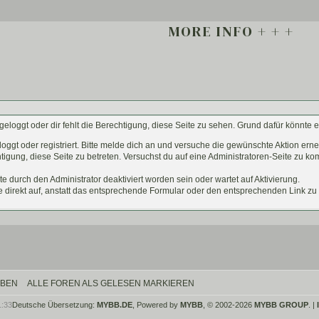
MORE INFO + + +
 2023
WETTER
März 2023
April 2023
Thu
Fri
Sat
Sun
6 °C
6 °C
17 °C
19 °C
3
4
5
Mai 2023
10
11
12
4 °C
23 °C
6
17
18
19
geloggt oder dir fehlt die Berechtigung, diese Seite zu sehen. Grund dafür könnte e
3
24
25
26
ZUM WETTERBERICHT
eloggt oder registriert. Bitte melde dich an und versuche die gewünschte Aktion erne
0
31
chtigung, diese Seite zu betreten. Versuchst du auf eine Administratoren-Seite zu 
AKTUELLE PLOTS
 2023
e durch den Administrator deaktiviert worden sein oder wartet auf Aktivierung.
NOCTURNE
ANNUAL SPRING GALA
te direkt auf, anstatt das entsprechende Formular oder den entsprechenden Link zu
Thu
Fri
Sat
Sun
1
2
7
8
9
3
14
15
16
0
21
22
23
7
28
29
30
OBEN
ALLE FOREN ALS GELESEN MARKIEREN
2023
1:33
Deutsche Übersetzung:
MYBB.DE
, Powered by
MYBB
, © 2002-2026
MYBB GROUP
.
|
Thu
Fri
Sat
Sun