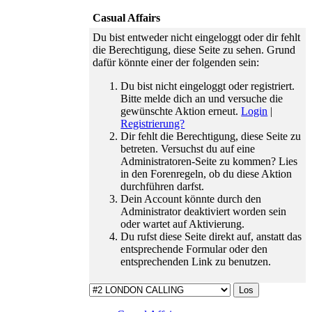
traurigen
Casual Affairs
Teamabschied
haben wir
Du bist entweder nicht eingeloggt oder dir fehlt
einen
die Berechtigung, diese Seite zu sehen. Grund
freudigen
dafür könnte einer der folgenden sein:
Wiedereinstieg
zu feiern.
Du bist nicht eingeloggt oder registriert.
01.06.26 ›
Bitte melde dich an und versuche die
Der
gewünschte Aktion erneut.
Login
|
Zeitsprung
Registrierung?
ist da: wir
Dir fehlt die Berechtigung, diese Seite zu
verabschieden
betreten. Versuchst du auf eine
den Februar
Administratoren-Seite zu kommen? Lies
und
in den Forenregeln, ob du diese Aktion
gewinnen
durchführen darfst.
dafür den
Dein Account könnte durch den
Mai 2023.
Administrator deaktiviert worden sein
16.01.26 ›
oder wartet auf Aktivierung.
Wir gehen
Du rufst diese Seite direkt auf, anstatt das
auf euer
entsprechende Formular oder den
Feedback
entsprechenden Link zu benutzen.
ein und
bringen
ebenso
kleine