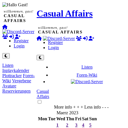
Casual Affairs
willkommen, gast!
CASUAL
AFFAIRS
willkommen, gast!
CASUAL AFFAIRS
Register
Register
Login
Login
Listen
Listen
Inplaykalender
Foren-Wiki
Plottracker
Foren-
Wiki
Vergebene
Avatare
Reservierungen
Casual
Affairs
More info + + +
Less info - - -
Maerz 2023
Mon
Tue
Wed
Thu
Fri
Sat
Sun
1
2
3
4
5