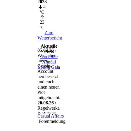
2023
4
°C
23
°C
Zum
Wetterbericht
Aktuelle
05.07.26 ›
Plots
Wir haben
Nocturne
unseren
Annual
Gossip-
Spring Gala
Account
neu besetzt
und euch
einen neuen
Plot
mitgebracht.
20.06.26 ›
Regelwerkanpassung
& Bitte an
Casual Affairs
euch
Forenmeldung
11.06.26 ›
Nach einem