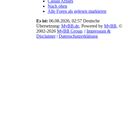
Casual Affairs
Änderungen
Nach oben
zu den
Alle Foren als gelesen markieren
Archivierungen
und Credits
Es ist:
06.08.2026, 02:57
Deutsche
mit. Ebenso
Übersetzung:
MyBB.de
, Powered by
MyBB
, ©
ist der
2002-2026
MyBB Group
.
|
Impressum &
Aufnahmestopp
Disclaimer
|
Datenschutzerklärung
beendet und
es gibt
Neuigkeiten
zu einem
Zeitsprung.
07.12.25 ›
Neues
Design,
Regelanpassungen
und viele
kleine
Überraschungen.
Schaut
einfach bei
den News
vorbei, wir
haben
einiges