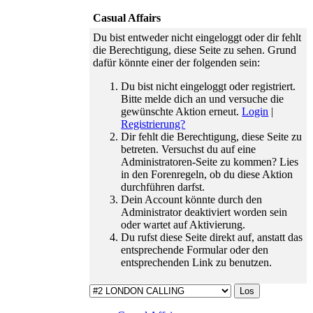
traurigen
Casual Affairs
Teamabschied
haben wir
Du bist entweder nicht eingeloggt oder dir fehlt
einen
die Berechtigung, diese Seite zu sehen. Grund
freudigen
dafür könnte einer der folgenden sein:
Wiedereinstieg
zu feiern.
Du bist nicht eingeloggt oder registriert.
01.06.26 ›
Bitte melde dich an und versuche die
Der
gewünschte Aktion erneut.
Login
|
Zeitsprung
Registrierung?
ist da: wir
Dir fehlt die Berechtigung, diese Seite zu
verabschieden
betreten. Versuchst du auf eine
den Februar
Administratoren-Seite zu kommen? Lies
und
in den Forenregeln, ob du diese Aktion
gewinnen
durchführen darfst.
dafür den
Dein Account könnte durch den
Mai 2023.
Administrator deaktiviert worden sein
16.01.26 ›
oder wartet auf Aktivierung.
Wir gehen
Du rufst diese Seite direkt auf, anstatt das
auf euer
entsprechende Formular oder den
Feedback
entsprechenden Link zu benutzen.
ein und
bringen
ebenso
kleine