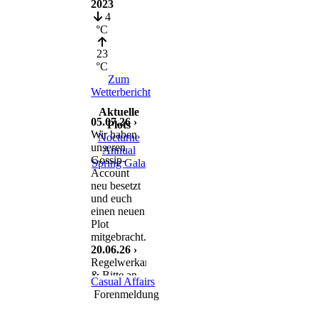
2023
4
°C
23
°C
Zum
Wetterbericht
Aktuelle
05.07.26 ›
Plots
Wir haben
Nocturne
unseren
Annual
Gossip-
Spring Gala
Account
neu besetzt
und euch
einen neuen
Plot
mitgebracht.
20.06.26 ›
Regelwerkanpassung
& Bitte an
Casual Affairs
euch
Forenmeldung
11.06.26 ›
Nach einem