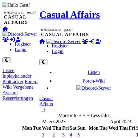
Casual Affairs
willkommen, gast!
CASUAL
AFFAIRS
willkommen, gast!
CASUAL AFFAIRS
Register
Register
Login
Login
Listen
Listen
Inplaykalender
Foren-Wiki
Plottracker
Foren-
Wiki
Vergebene
Avatare
Reservierungen
Casual
Affairs
More info + + +
Less info - - -
Maerz 2023
April 2023
Mon
Tue
Wed
Thu
Fri
Sat
Sun
Mon
Tue
Wed
Thu
Fri
1
2
3
4
5