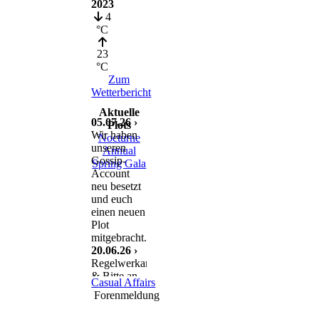
2023
4
°C
23
°C
Zum
Wetterbericht
Aktuelle
05.07.26 ›
Plots
Wir haben
Nocturne
unseren
Annual
Gossip-
Spring Gala
Account
neu besetzt
und euch
einen neuen
Plot
mitgebracht.
20.06.26 ›
Regelwerkanpassung
& Bitte an
Casual Affairs
euch
Forenmeldung
11.06.26 ›
Nach einem