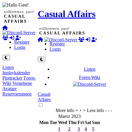
Casual Affairs
willkommen, gast!
CASUAL
AFFAIRS
willkommen, gast!
CASUAL AFFAIRS
Register
Register
Login
Login
Listen
Listen
Inplaykalender
Foren-Wiki
Plottracker
Foren-
Wiki
Vergebene
Avatare
Reservierungen
Casual
Affairs
More info + + +
Less info - - -
Maerz 2023
Mon
Tue
Wed
Thu
Fri
Sat
Sun
1
2
3
4
5