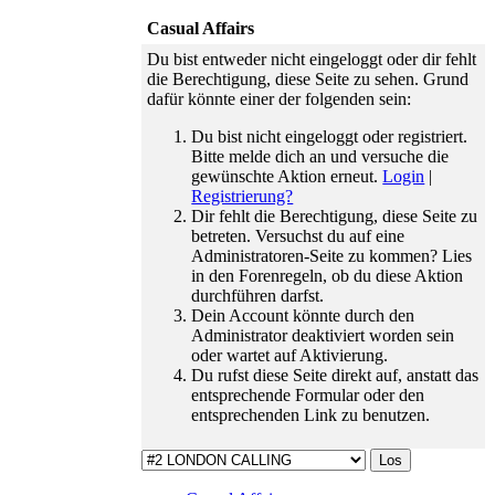
traurigen
Casual Affairs
Teamabschied
haben wir
Du bist entweder nicht eingeloggt oder dir fehlt
einen
die Berechtigung, diese Seite zu sehen. Grund
freudigen
dafür könnte einer der folgenden sein:
Wiedereinstieg
zu feiern.
Du bist nicht eingeloggt oder registriert.
01.06.26 ›
Bitte melde dich an und versuche die
Der
gewünschte Aktion erneut.
Login
|
Zeitsprung
Registrierung?
ist da: wir
Dir fehlt die Berechtigung, diese Seite zu
verabschieden
betreten. Versuchst du auf eine
den Februar
Administratoren-Seite zu kommen? Lies
und
in den Forenregeln, ob du diese Aktion
gewinnen
durchführen darfst.
dafür den
Dein Account könnte durch den
Mai 2023.
Administrator deaktiviert worden sein
16.01.26 ›
oder wartet auf Aktivierung.
Wir gehen
Du rufst diese Seite direkt auf, anstatt das
auf euer
entsprechende Formular oder den
Feedback
entsprechenden Link zu benutzen.
ein und
bringen
ebenso
kleine