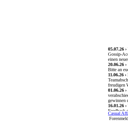
05.07.26 ›
Gossip-Acc
einen neue
20.06.26 ›
Bitte an e
11.06.26 ›
Teamabschi
freudigen W
01.06.26 ›
verabschie
gewinnen d
16.01.26 ›
Feedback e
Casual Aff
kleine Änd
Forenmel
Archivieru
Ebenso ist