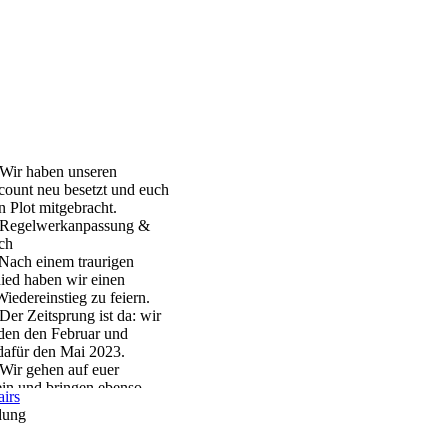
Wir haben unseren
ount neu besetzt und euch
n Plot mitgebracht.
Regelwerkanpassung &
uch
Nach einem traurigen
ed haben wir einen
iedereinstieg zu feiern.
Der Zeitsprung ist da: wir
den den Februar und
afür den Mai 2023.
Wir gehen auf euer
in und bringen ebenso
airs
erungen zu den
dung
ngen und Credits mit.
 der Aufnahmestopp