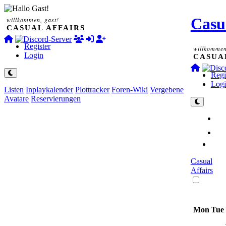
Casua
willkommen, gast!
CASUAL AFFAIRS
Register
willkommen
Login
CASUA
Regi
Log
Listen
Inplaykalender
Plottracker
Foren-Wiki
Vergebene
Avatare
Reservierungen
Casual
Affairs
Mon
Tue