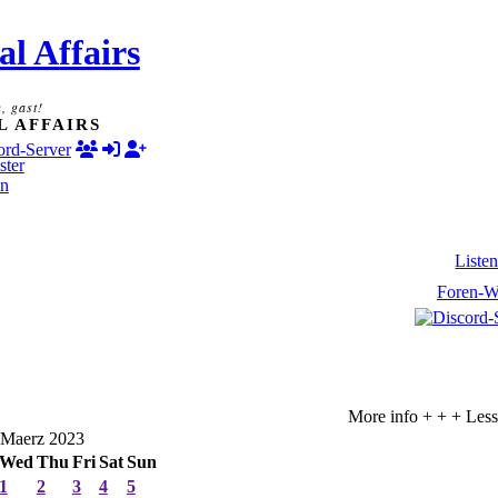
l Affairs
, gast!
L AFFAIRS
ster
in
Liste
Foren-W
More info + + +
Less 
Maerz 2023
Wed
Thu
Fri
Sat
Sun
1
2
3
4
5